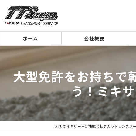
ホーム
会社概要
代表挨拶
大型免許をお持ちで
ビジョン
う！ミキサ
事業案内
大阪のミキサー車は株式会社タカラトランスポ