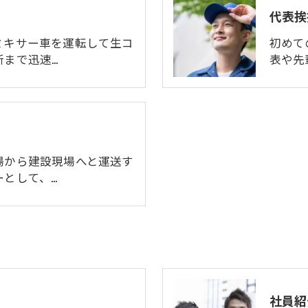
代表挨
ミキサー車を運転して生コ
初めて
所まで迅速…
表や先
場から建設現場へと運送す
ーとして、…
社員紹