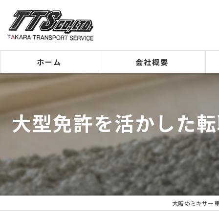
ホーム
会社概要
代表挨拶
大型免許を活かした転
ビジョン
事業案内
大阪のミキサー