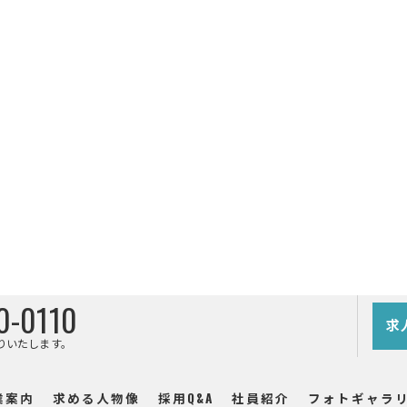
0-0110
求
りいたします。
業案内
求める人物像
採用Q&A
社員紹介
フォトギャラ